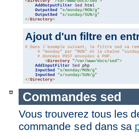
<
Directory
"/var/www/docs/sed"
>
AddOutputFilter
Sed
 html 

OutputSed
"s/monday/MON/g"
OutputSed
"s/sunday/SUN/g"
</
Directory
>
Ajout d'un filtre en ent
# Dans l'exemple suivant, le filtre sed va re
# "monday" par "MON" et la chaîne "sunda
# données POST envoyées à PHP.
<
Directory
"/var/www/docs/sed"
>
AddInputFilter
Sed
 php 

InputSed
"s/monday/MON/g"
InputSed
"s/sunday/SUN/g"
</
Directory
>
Commandes sed
Vous trouverez tous les dé
commande
dans sa
sed