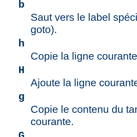
b
Saut vers le label spéci
goto).
h
Copie la ligne courant
H
Ajoute la ligne couran
g
Copie le contenu du ta
courante.
G