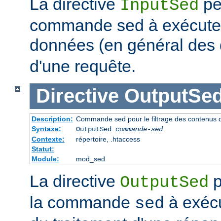
La directive
pe
InputSed
commande sed à exécuter 
données (en général de
d'une requête.
Directive
OutputSe
Description:
Commande sed pour le filtrage des contenus 
Syntaxe:
OutputSed
commande-sed
Contexte:
répertoire, .htaccess
Statut:
Module:
mod_sed
La directive
p
OutputSed
la commande
à exécu
sed