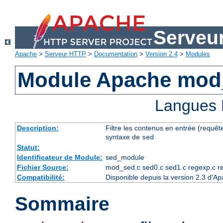
Serveu
Apache
>
Serveur HTTP
>
Documentation
>
Version 2.4
>
Modules
Module Apache mod
Langues 
Description:
Filtre les contenus en entrée (requête
syntaxe de
sed
Statut:
Identificateur de Module:
sed_module
Fichier Source:
mod_sed.c sed0.c sed1.c regexp.c r
Compatibilité:
Disponible depuis la version 2.3 d'A
Sommaire