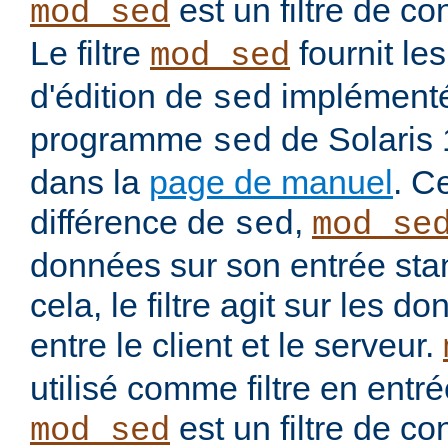
est un filtre de co
mod_sed
Le filtre
fournit l
mod_sed
d'édition de
implémenté
sed
programme
de Solaris
sed
dans la
page de manuel
. C
différence de
,
sed
mod_se
données sur son entrée stan
cela, le filtre agit sur les
entre le client et le serveur.
utilisé comme filtre en entré
est un filtre de co
mod_sed