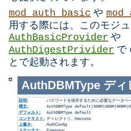
や
mod_auth_basic
mod_
用する際には、このモジュ
や
AuthBasicProvider
で
AuthDigestPrivider
とで起動されます。
AuthDBMType
ディ
説明:
パスワードを保存するために必要なデータベー
構文:
AuthDBMType default|SDBM|GDBM|NDBM|D
デフォルト:
AuthDBMType default
コンテキスト:
ディレクトリ, .htaccess
上書き:
AuthConfig
ステータス:
Extension