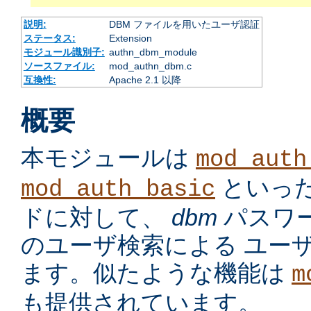
説明:
DBM ファイルを用いたユーザ認証
ステータス:
Extension
モジュール識別子:
authn_dbm_module
ソースファイル:
mod_authn_dbm.c
互換性:
Apache 2.1 以降
概要
本モジュールは
mod_auth
といっ
mod_auth_basic
ドに対して、
dbm
パスワ
のユーザ検索による ユー
ます。似たような機能は
m
も提供されています。