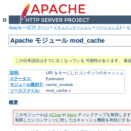
Apache
>
HTTP サーバ
>
ドキュメンテーション
>
バージョン 2.4
>
モ
Apache モジュール mod_cache
この日本語訳はすでに古くなっている 可能性があります。 最
説明:
URI をキーにしたコンテンツのキャッシュ
ステータス:
Extension
モジュール識別子:
cache_module
ソースファイル:
mod_cache.c
概要
このモジュールは
や
ディレクティブを無視します
Allow
Deny
制限したいコンテンツに対してはキャッシュ機能を有効にする