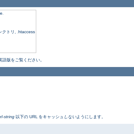
e.
, .htaccess
英語版をご覧ください。
rl-string
以下の URL をキャッシュ
しない
ようにします。