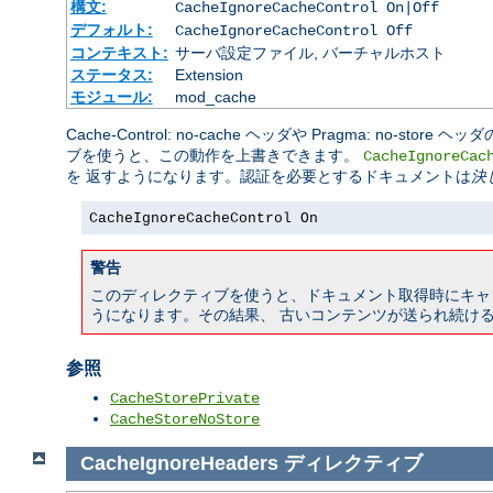
構文:
CacheIgnoreCacheControl On|Off
デフォルト:
CacheIgnoreCacheControl Off
コンテキスト:
サーバ設定ファイル, バーチャルホスト
ステータス:
Extension
モジュール:
mod_cache
Cache-Control: no-cache ヘッダや Pragma: no
ブを使うと、この動作を上書きできます。
CacheIgnoreCac
を 返すようになります。認証を必要とするドキュメントは
決
CacheIgnoreCacheControl On
警告
このディレクティブを使うと、ドキュメント取得時にキャ
うになります。その結果、 古いコンテンツが送られ続け
参照
CacheStorePrivate
CacheStoreNoStore
CacheIgnoreHeaders
ディレクティブ