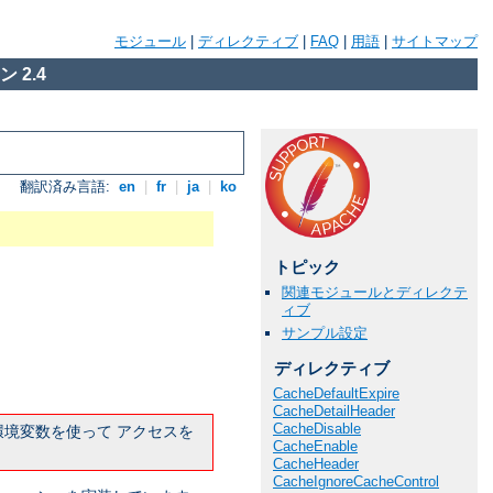
モジュール
|
ディレクティブ
|
FAQ
|
用語
|
サイトマップ
 2.4
翻訳済み言語:
en
|
fr
|
ja
|
ko
トピック
関連モジュールとディレクテ
ィブ
サンプル設定
ディレクティブ
CacheDefaultExpire
CacheDetailHeader
CacheDisable
境変数を使って アクセスを
CacheEnable
CacheHeader
CacheIgnoreCacheControl