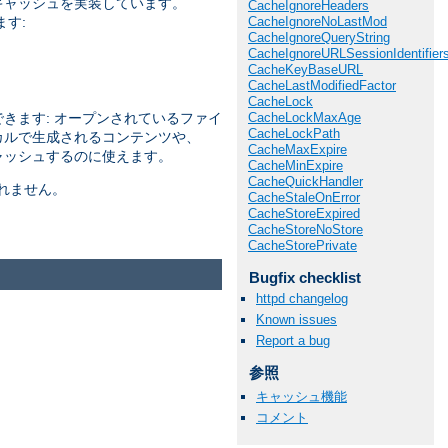
ツキャッシュを実装しています。
CacheIgnoreHeaders
CacheIgnoreNoLastMod
す:
CacheIgnoreQueryString
CacheIgnoreURLSessionIdentifier
CacheKeyBaseURL
CacheLastModifiedFactor
CacheLock
CacheLockMaxAge
きます: オープンされているファイ
CacheLockPath
カルで生成されるコンテンツや、
CacheMaxExpire
ャッシュするのに使えます。
CacheMinExpire
CacheQuickHandler
れません。
CacheStaleOnError
CacheStoreExpired
CacheStoreNoStore
CacheStorePrivate
Bugfix checklist
httpd changelog
Known issues
Report a bug
参照
キャッシュ機能
コメント