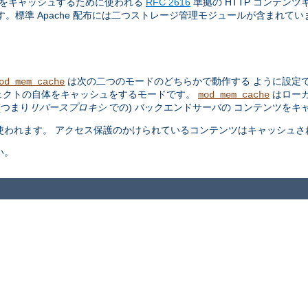
ツをキャッシュするために使われる
RFC 2616
準拠の HTTP コンテン
標準 Apache 配布には二つストレージ管理モジュールが含まれていま
は次の二つのモードのどちらかで動作する ように設定で
od_mem_cache
ェクトの自体をキャッシュをするモードです。
はロー
mod_mem_cache
(つまり
リバースプロキシ
での) バックエンドサーバの コンテンツをキ
が使われます。 アクセス保護のかけられているコンテンツはキャッシュさ
い。