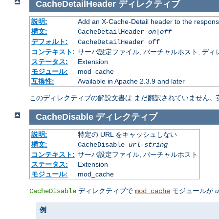
CacheDetailHeader
ディレクティブ
説明:
Add an X-Cache-Detail header to the respons
構文:
CacheDetailHeader
on|off
デフォルト:
CacheDetailHeader off
コンテキスト:
サーバ設定ファイル, バーチャルホスト, ディレクトリ
ステータス:
Extension
モジュール:
mod_cache
互換性:
Available in Apache 2.3.9 and later
このディレクティブの解説文書は まだ翻訳されていません。
CacheDisable
ディレクティブ
説明:
特定の URL をキャッシュしない
構文:
CacheDisable
url-string
コンテキスト:
サーバ設定ファイル, バーチャルホスト
ステータス:
Extension
モジュール:
mod_cache
ディレクティブで
モジュールが
u
CacheDisable
mod_cache
例