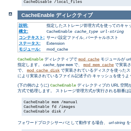
CacheDisable /local_files
CacheEnable
ディレクティブ
説明:
指定したストレージ管理方式を使ってのキャ
構文:
CacheEnable
cache_type
url-string
コンテキスト:
サーバ設定ファイル, バーチャルホスト
ステータス:
Extension
モジュール:
mod_cache
ディレクティブで
モジュールが
ur
CacheEnable
mod_cache
指定します。
cache_type
で、
で実装さ
mem
mod_mem_cache
で、
で実装されているディスクを使ったス
mod_cache_disk
により実装されているファイル記述子の キャッシュを使うよ
(下の例のように)
ディレクティブの URL 空
CacheEnable
方式で処理します。 ストレージ管理方式が実行される順番は
CacheEnable mem /manual
CacheEnable fd /images
CacheEnable disk /
フォワードプロクシサーバとして動作する場合、
url-string
を