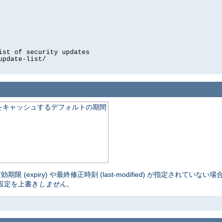
ist of security updates
update-list/
をキャッシュするデフォルトの期間
(expiry) や最終修正時刻 (last-modified) が指定されてい
設定を上書き
しません
。