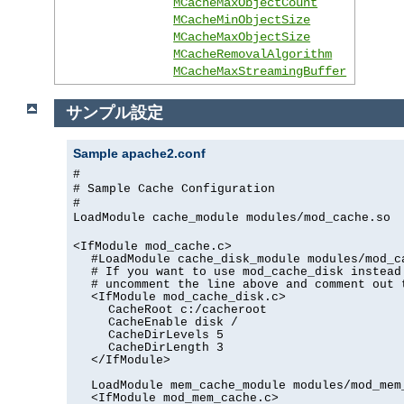
MCacheMaxObjectCount
MCacheMinObjectSize
MCacheMaxObjectSize
MCacheRemovalAlgorithm
MCacheMaxStreamingBuffer
サンプル設定
Sample apache2.conf
#
# Sample Cache Configuration
#
LoadModule cache_module modules/mod_cache.so
<IfModule mod_cache.c>
#LoadModule cache_disk_module modules/mod_c
# If you want to use mod_cache_disk instead
# uncomment the line above and comment out 
<IfModule mod_cache_disk.c>
CacheRoot c:/cacheroot
CacheEnable disk /
CacheDirLevels 5
CacheDirLength 3
</IfModule>
LoadModule mem_cache_module modules/mod_mem
<IfModule mod_mem_cache.c>