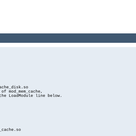
ache_disk.so
 of mod_mem_cache,
the LoadModule line below.
_cache.so