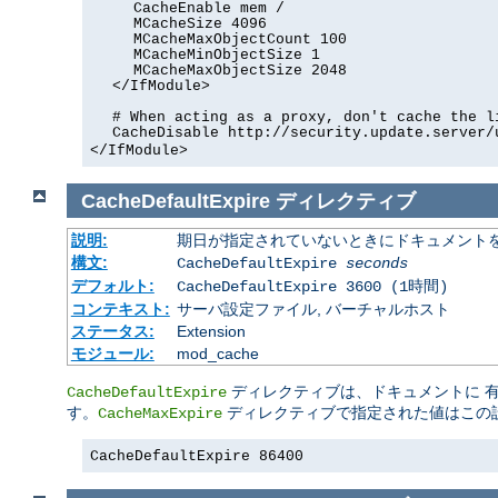
CacheEnable mem /
MCacheSize 4096
MCacheMaxObjectCount 100
MCacheMinObjectSize 1
MCacheMaxObjectSize 2048
</IfModule>
# When acting as a proxy, don't cache the l
CacheDisable http://security.update.server/
</IfModule>
CacheDefaultExpire
ディレクティブ
説明:
期日が指定されていないときにドキュメント
構文:
CacheDefaultExpire
seconds
デフォルト:
CacheDefaultExpire 3600 (1時間)
コンテキスト:
サーバ設定ファイル, バーチャルホスト
ステータス:
Extension
モジュール:
mod_cache
ディレクティブは、ドキュメントに 有効期限 
CacheDefaultExpire
す。
ディレクティブで指定された値はこの
CacheMaxExpire
CacheDefaultExpire 86400