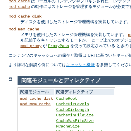
はローカルのコンテンツやプロキシされた コンテン
mod_cache
の動作にはストレージを管理するモジュールが必要です。
mod_cache
mod_cache_disk
ディスクを使用したストレージ管理機構を実装しています。
mod_mem_cache
メモリを使用したストレージ管理機構を実装しています。
m
ル記述子をキャッシュするモードか、 ヒープ上でのオブジ
が
を使って設定されている ときの 
mod_proxy
ProxyPass
コンテンツのキャッシュへの保存と取得は URI に基づいたキー
より詳細な解説や例については
キャッシュ機能
を参照してくださ
関連モジュールとディレクティブ
関連モジュール
関連ディレクティブ
mod_cache_disk
CacheRoot
mod_mem_cache
CacheDirLevels
CacheDirLength
CacheMinFileSize
CacheMaxFileSize
MCacheSize