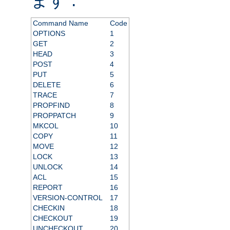
Command Name
Code
OPTIONS
1
GET
2
HEAD
3
POST
4
PUT
5
DELETE
6
TRACE
7
PROPFIND
8
PROPPATCH
9
MKCOL
10
COPY
11
MOVE
12
LOCK
13
UNLOCK
14
ACL
15
REPORT
16
VERSION-CONTROL
17
CHECKIN
18
CHECKOUT
19
UNCHECKOUT
20