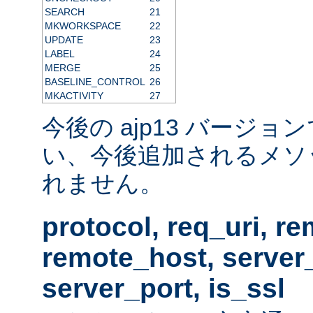
SEARCH
21
MKWORKSPACE
22
UPDATE
23
LABEL
24
MERGE
25
BASELINE_CONTROL
26
MKACTIVITY
27
今後の ajp13 バージ
い、今後追加されるメソ
れません。
protocol, req_uri, r
remote_host, serve
server_port, is_ssl