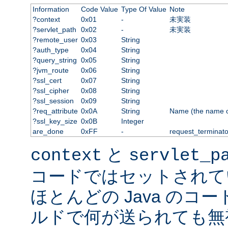
Information
Code Value
Type Of Value
Note
?context
0x01
-
未実装
?servlet_path
0x02
-
未実装
?remote_user
0x03
String
?auth_type
0x04
String
?query_string
0x05
String
?jvm_route
0x06
String
?ssl_cert
0x07
String
?ssl_cipher
0x08
String
?ssl_session
0x09
String
?req_attribute
0x0A
String
Name (the name of 
?ssl_key_size
0x0B
Integer
are_done
0xFF
-
request_terminato
と
context
servlet_p
コードではセットされて
ほとんどの Java のコ
ルドで何が送られても無