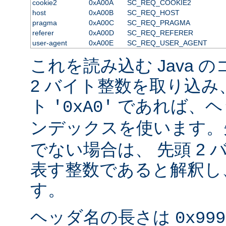
cookie2
0xA00A
SC_REQ_COOKIE2
host
0xA00B
SC_REQ_HOST
pragma
0xA00C
SC_REQ_PRAGMA
referer
0xA00D
SC_REQ_REFERER
user-agent
0xA00E
SC_REQ_USER_AGENT
これを読み込む Java 
2 バイト整数を取り込み
ト
であれば、ヘ
'0xA0'
ンデックスを使います
でない場合は、 先頭 2
表す整数であると解釈し
す。
ヘッダ名の長さは
0x999