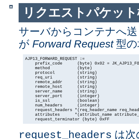
リクエストパケット
サーバからコンテナへ送
が
Forward Request
型の場
AJP13_FORWARD_REQUEST :=

    prefix_code      (byte) 0x02 = JK_AJP13_FO
    method           (byte)

    protocol         (string)

    req_uri          (string)

    remote_addr      (string)

    remote_host      (string)

    server_name      (string)

    server_port      (integer)

    is_ssl           (boolean)

    num_headers      (integer)

    request_headers *(req_header_name req_head
    attributes      *(attribut_name attribute_
    request_terminator (byte) OxFF
は次
request_headers