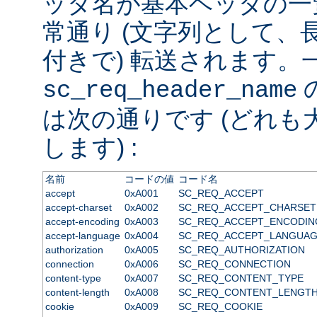
ッダ名が基本ヘッダの一
常通り (文字列として、
付きで) 転送されます。
sc_req_header_name
は次の通りです (どれも
します) :
名前
コードの値
コード名
accept
0xA001
SC_REQ_ACCEPT
accept-charset
0xA002
SC_REQ_ACCEPT_CHARSET
accept-encoding
0xA003
SC_REQ_ACCEPT_ENCODIN
accept-language
0xA004
SC_REQ_ACCEPT_LANGUA
authorization
0xA005
SC_REQ_AUTHORIZATION
connection
0xA006
SC_REQ_CONNECTION
content-type
0xA007
SC_REQ_CONTENT_TYPE
content-length
0xA008
SC_REQ_CONTENT_LENGT
cookie
0xA009
SC_REQ_COOKIE