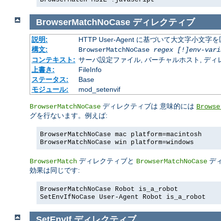
BrowserMatchNoCase
ディレクティブ
説明:
HTTP User-Agent に基づいて大文字小
構文:
BrowserMatchNoCase
regex [!]env-vari
コンテキスト:
サーバ設定ファイル, バーチャルホスト, ディレクトリ
上書き:
FileInfo
ステータス:
Base
モジュール:
mod_setenvif
ディレクティブは 意味的には
BrowserMatchNoCase
Browse
グを行ないます。例えば:
BrowserMatchNoCase mac platform=macintosh
BrowserMatchNoCase win platform=windows
ディレクティブと
デ
BrowserMatch
BrowserMatchNoCase
効果は同じです:
BrowserMatchNoCase Robot is_a_robot
SetEnvIfNoCase User-Agent Robot is_a_robot
SetEnvIf
ディレクティブ