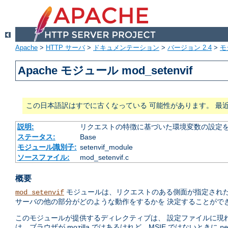
Apache
>
HTTP サーバ
>
ドキュメンテーション
>
バージョン 2.4
>
モ
Apache モジュール mod_setenvif
この日本語訳はすでに古くなっている 可能性があります。 最
説明:
リクエストの特徴に基づいた環境変数の設定
ステータス:
Base
モジュール識別子:
setenvif_module
ソースファイル:
mod_setenvif.c
概要
モジュールは、リクエストのある側面が指定された
mod_setenvif
サーバの他の部分がどのような動作をするかを 決定することがで
このモジュールが提供するディレクティブは、 設定ファイルに現
は、ブラウザが mozilla ではあるけれど、MSIE ではないときに
ne