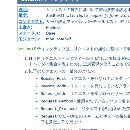
説明:
リクエストの属性に基づいて環境変数を設定
構文:
SetEnvIf
attribute regex [!]env-vari
コンテキスト:
サーバ設定ファイル, バーチャルホスト, ディレクトリ
上書き:
FileInfo
ステータス:
Base
モジュール:
mod_setenvif
ディレクティブは、リクエストの属性に基づいて環
SetEnvIf
HTTP リクエストヘッダフィールド (詳しい情報は
RFC
トヘッダの集合を現すために 正規表現を使うこともで
以下のリクエストの一部分のどれか:
- リクエストを行なっているクライ
Remote_Host
- リクエストを行なっているクライ
Remote_Addr
- リクエストを受け取ったサーバの IP
Server_Addr
- 使用されているメソッド名 (
Request_Method
- リクエストが行なわれたプ
Request_Protocol
- URL のスキームとホストの
Request_URI
ブを参照してください。