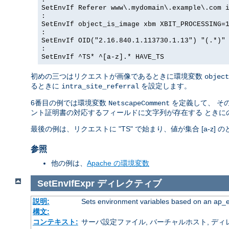
SetEnvIf Referer www\.mydomain\.example\.com 
:
SetEnvIf object_is_image xbm XBIT_PROCESSING=
:
SetEnvIf OID("2.16.840.1.113730.1.13") "(.*)"
:
SetEnvIf ^TS* ^[a-z].* HAVE_TS
初めの三つはリクエストが画像であるときに環境変数
object
るときに
を設定します。
intra_site_referral
6番目の例では環境変数
を定義して、 その
NetscapeComment
ント証明書の対応するフィールドに文字列が存在する ときに
最後の例は、リクエストに "TS" で始まり、値が集合 [a-z
参照
他の例は、
Apache の環境変数
SetEnvIfExpr
ディレクティブ
説明:
Sets environment variables based on an ap_
構文:
コンテキスト:
サーバ設定ファイル, バーチャルホスト, ディレクトリ