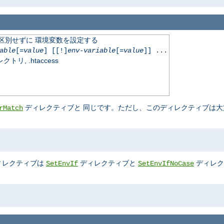
文字を区別せずに 環境変数を設定する
able
[=
value
] [[!]
env-variable
[=
value
]] ...
, .htaccess
ディレクティブと 同じです。ただし、このディレクティブは大
rMatch
ィレクティブは
ディレクティブと
ディレク
SetEnvIf
SetEnvIfNoCase