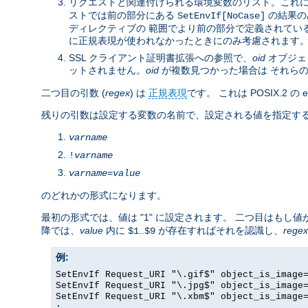
リクエストと関連付けられる環境変数のリスト。これ
ストでは前の部分にある
の結果の
SetEnvIf[NoCase]
ディレクティブの 範囲でより前の部分で定義されてい
に正規表現が使われなかったときにのみ考慮されます
SSL クライアント証明書拡張への参照で、
oid
オブジェク
ットされません。
oid
が複数見つかった場合は それら
二つ目の引数 (
regex
) は
正規表現
です。 これは POSIX.2 
残りの引数は設定する変数の名前で、設定される値を指定する
varname
!
varname
varname
=
value
のどれかの形式になります。
最初の形式では、値は "1" に設定されます。 二つ目はも
降では、
value
内に
..
が存在すればそれを認識し、
regex
$1
$9
例:
SetEnvIf Request_URI "\.gif$" object_is_image
SetEnvIf Request_URI "\.jpg$" object_is_image
SetEnvIf Request_URI "\.xbm$" object_is_image
: