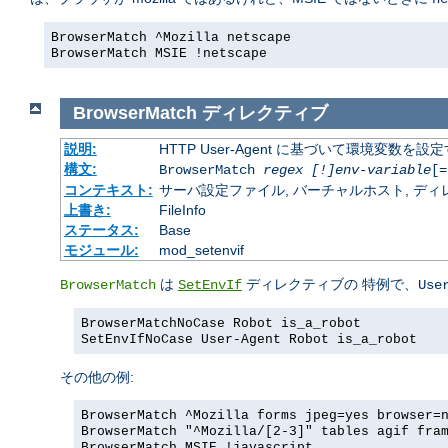
BrowserMatch ^Mozilla netscape
BrowserMatch MSIE !netscape
BrowserMatch
ディレクティブ
説明:
HTTP User-Agent に基づいて環境変数を設
構文:
BrowserMatch
regex [!]env-variable
[=
コンテキスト:
サーバ設定ファイル, バーチャルホスト, ディレクトリ
上書き:
FileInfo
ステータス:
Base
モジュール:
mod_setenvif
は
ディレクティブの 特例で、
BrowserMatch
SetEnvIf
Use
BrowserMatchNoCase Robot is_a_robot
SetEnvIfNoCase User-Agent Robot is_a_robot
その他の例:
BrowserMatch ^Mozilla forms jpeg=yes browser=
BrowserMatch "^Mozilla/[2-3]" tables agif fra
BrowserMatch MSIE !javascript