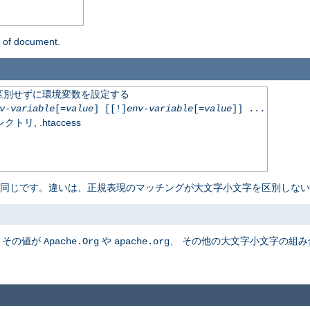
n of document.
区別せずに環境変数を設定する
v-variable
[=
value
] [[!]
env-variable
[=
value
]] ...
, .htaccess
 同じです。違いは、正規表現のマッチングが大文字小文字を区別しない
、その値が
や
、 その他の大文字小文字の組
Apache.Org
apache.org