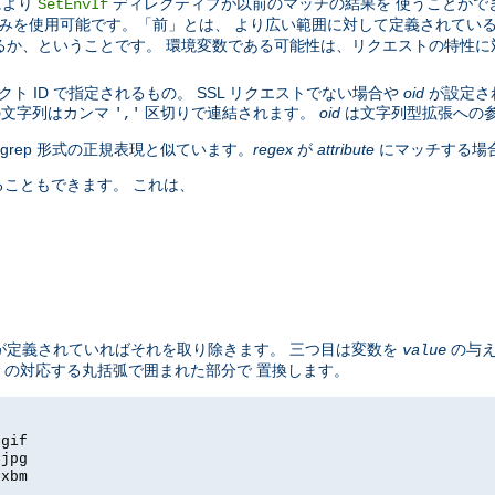
により
ディレクティブが以前のマッチの結果を 使うことがで
SetEnvIf
みを使用可能です。「前」とは、 より広い範囲に対して定義されている 
るか、ということです。 環境変数である可能性は、リクエストの特性
。
ト ID で指定されるもの。 SSL リクエストでない場合や
oid
が設定さ
の文字列はカンマ
区切りで連結されます。
oid
は文字列型拡張への
','
の egrep 形式の正規表現と似ています。
regex
が
attribute
にマッチする場
こともできます。 これは、
し値が定義されていればそれを取り除きます。 三つ目は変数を
の与え
value
の対応する丸括弧で囲まれた部分で 置換します。
=gif
=jpg
=xbm