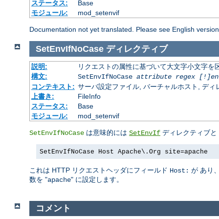
ステータス:
Base
モジュール:
mod_setenvif
Documentation not yet translated. Please see English versio
SetEnvIfNoCase
ディレクティブ
説明:
リクエストの属性に基づいて大文字小文字を
構文:
SetEnvIfNoCase
attribute regex [!]en
コンテキスト:
サーバ設定ファイル, バーチャルホスト, ディレクトリ
上書き:
FileInfo
ステータス:
Base
モジュール:
mod_setenvif
は意味的には
ディレクティブと
SetEnvIfNoCase
SetEnvIf
SetEnvIfNoCase Host Apache\.Org site=apache
これは HTTP リクエストヘッダにフィールド
が あり
Host:
数を "
" に設定します。
apache
コメント