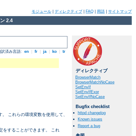
モジュール
|
ディレクティブ
|
FAQ
|
用語
|
サイトマップ
 2.4
翻訳済み言語:
en
|
fr
|
ja
|
ko
|
tr
ディレクティブ
BrowserMatch
BrowserMatchNoCase
SetEnvIf
SetEnvIfExpr
SetEnvIfNoCase
Bugfix checklist
httpd changelog
す。 これらの環境変数を使用して、
Known issues
Report a bug
定をすることができます。 これ
参照