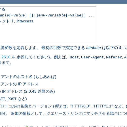
する
able
[=
value
] [[!]
env-variable
[=
value
]] ...
, .htaccess
境変数を定義します。 最初の引数で指定できる
attribute
は以下の 4 
 2616
を 参照してください)。例えば、
,
,
,
Host
User-Agent
Referer
A
きます。
アントのホスト名 (もしあれば)
アントの IP アドレス
 アドレス (2.0.43 以降のみ)
,
など
)
GET
POST
ロトコルの名前とバージョン (
例えば
、"HTTP/0.9", "HTTP/1.1"
など。
後の部分。 追加の情報として、クエリーストリングにマッチさせる場合に