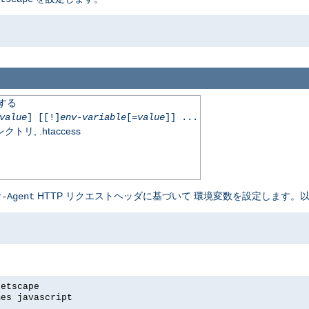
定する
value
] [[!]
env-variable
[=
value
]] ...
, .htaccess
HTTP リクエストヘッダに基づいて 環境変数を設定します。以
r-Agent
netscape
mes javascript