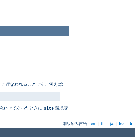
で 行なわれることです。例えば:
み合わせであったときに
環境変
site
翻訳済み言語:
en
|
fr
|
ja
|
ko
|
tr