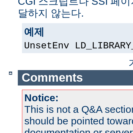
CGI 스크립트나 SSI 페
달하지 않는다.
예제
UnsetEnv LD_LIBRARY
Comments
Notice:
This is not a Q&A sect
should be pointed towar
documentation or serve