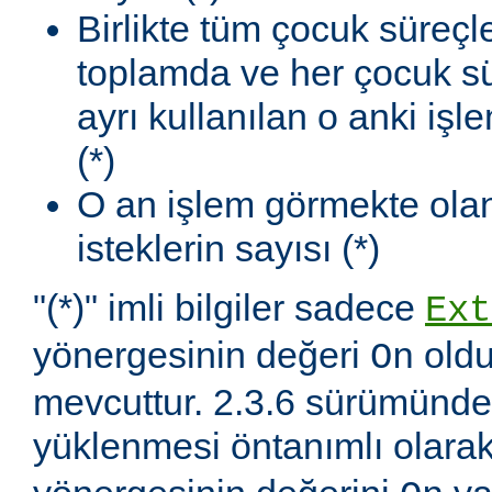
Birlikte tüm çocuk süreçl
toplamda ve her çocuk sü
ayrı kullanılan o anki iş
(*)
O an işlem görmekte olan
isteklerin sayısı (*)
"(*)" imli bilgiler sadece
Ext
yönergesinin değeri
oldu
On
mevcuttur. 2.3.6 sürümünd
yüklenmesi öntanımlı olara