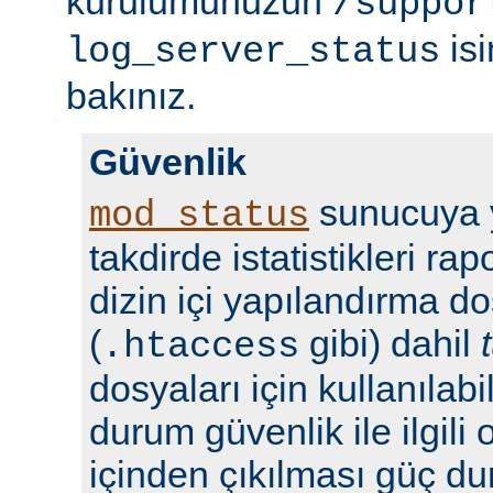
kurulumunuzun
/suppor
isi
log_server_status
bakınız.
Güvenlik
sunucuya y
mod_status
takdirde istatistikleri r
dizin içi yapılandırma do
(
gibi) dahil
.htaccess
dosyaları için kullanılabil
durum güvenlik ile ilgili 
içinden çıkılması güç du