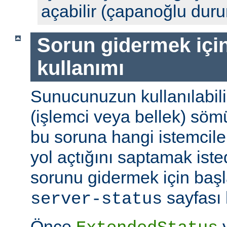
açabilir (çapanoğlu dur
Sorun gidermek için
kullanımı
Sunucunuzun kullanılabili
(işlemci veya bellek) söm
bu soruna hangi istemciler
yol açtığını saptamak ist
sorunu gidermek için başl
sayfası k
server-status
Önce
y