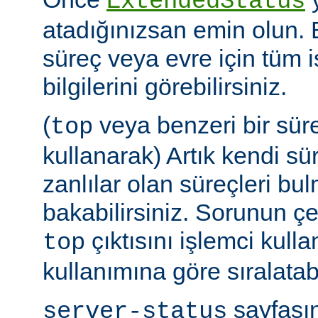
ExtendedStatus
atadığınızsan emin olun.
süreç veya evre için tüm i
bilgilerini görebilirsiniz.
(
veya benzeri bir sür
top
kullanarak) Artık kendi sü
zanlılar olan süreçleri bul
bakabilirsiniz. Sorunun çe
çıktısını işlemci kull
top
kullanımına göre sıralatabi
sayfasın
server-status