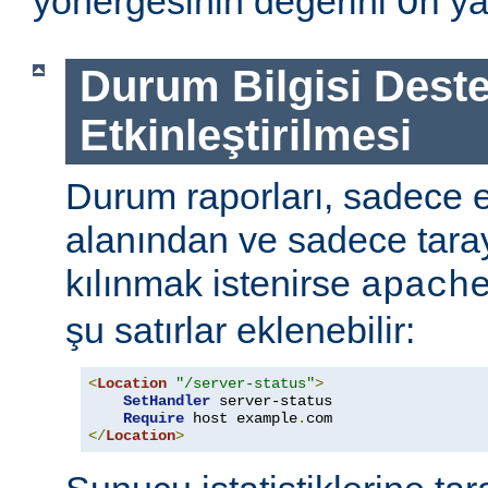
yönergesinin değerini
ya
On
Durum Bilgisi Deste
Etkinleştirilmesi
Durum raporları, sadece
alanından ve sadece tarayı
kılınmak istenirse
apach
şu satırlar eklenebilir:
<
Location
"/server-status"
>
SetHandler
 server-status

Require
 host example
.
</
Location
>