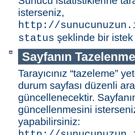
Sunucu istatistiklerine ta
isterseniz,
http://sunucunuzun.
şeklinde bir istek 
status
Sayfanın Tazelenme
Tarayıcınız “tazeleme” ye
durum sayfası düzenli aral
güncellenecektir. Sayfanı
güncellenmesini isterseniz
yapabilirsiniz:
http://sunucunuzun.