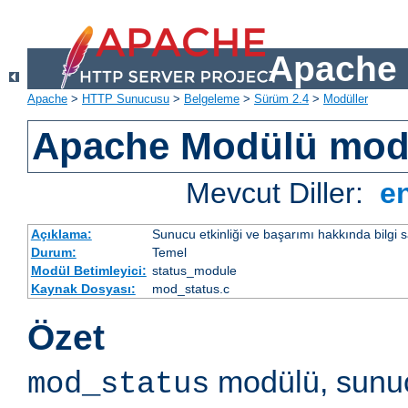
Apache 
Apache
>
HTTP Sunucusu
>
Belgeleme
>
Sürüm 2.4
>
Modüller
Apache Modülü mod
Mevcut Diller:
e
Açıklama:
Sunucu etkinliği ve başarımı hakkında bilgi s
Durum:
Temel
Modül Betimleyici:
status_module
Kaynak Dosyası:
mod_status.c
Özet
modülü, sunuc
mod_status