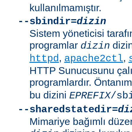
kullanılmamıştır.
--sbindir=
dizin
Sistem yöneticisi tarafı
programlar
dizin
dizin
,
,
httpd
apache2ctl
HTTP Sunucusunu çalış
programlardır. Öntanım
bu dizini
EPREFIX
/sb
--sharedstatedir=
di
Mimariye bağımlı düzenl