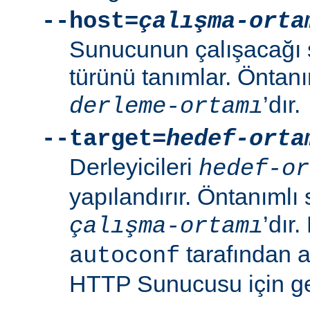
--host=
çalışma-orta
Sunucunun çalışacağı 
türünü tanımlar. Öntanı
’dır.
derleme-ortamı
--target=
hedef-orta
Derleyicileri
hedef-or
yapılandırır. Öntanımlı 
’dır
çalışma-ortamı
tarafından 
autoconf
HTTP Sunucusu için ger