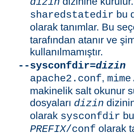
dizinine kurulur
dizin
bu d
sharedstatedir
olarak tanımlar. Bu se
tarafından atanır ve şim
kullanılmamıştır.
--sysconfdir=
dizin
,
apache2.conf
mime
makinelik salt okunur 
dosyaları
dizini
dizin
olarak
bu 
sysconfdir
olarak t
PREFIX
/conf