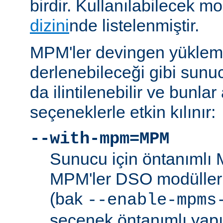
birdir. Kullanılabilecek m
dizini
nde listelenmiştir.
MPM'ler devingen yüklem
derlenebileceği gibi sunu
da ilintilenebilir ve bunla
seçeneklerle etkin kılınır:
--with-mpm=MPM
Sunucu için öntanımlı 
MPM'ler DSO modülleri
(bak
--enable-mpms
seçenek öntanımlı yap