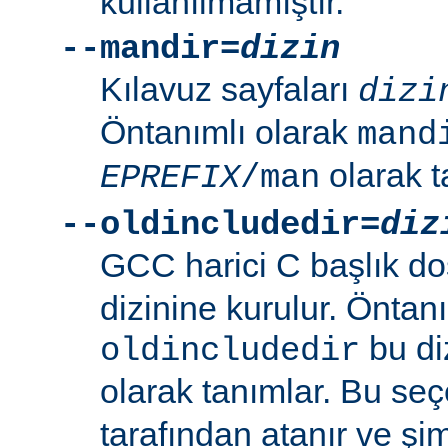
kullanılmamıştır.
--mandir=
dizin
Kılavuz sayfaları
dizi
Öntanımlı olarak
mand
olarak t
EPREFIX
/man
--oldincludedir=
diz
GCC harici C başlık do
dizinine kurulur. Öntan
bu di
oldincludedir
olarak tanımlar. Bu se
tarafından atanır ve şim