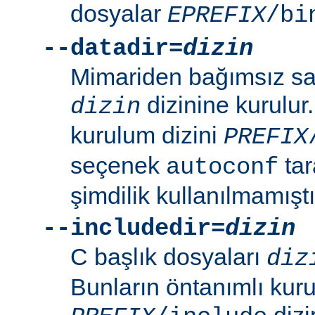
dosyalar
EPREFIX
/bi
--datadir=
dizin
Mimariden bağımsız sal
dizinine kurulur
dizin
kurulum dizini
PREFIX
seçenek
tar
autoconf
şimdilik kullanılmamıştı
--includedir=
dizin
C başlık dosyaları
diz
Bunların öntanımlı kuru
dizin