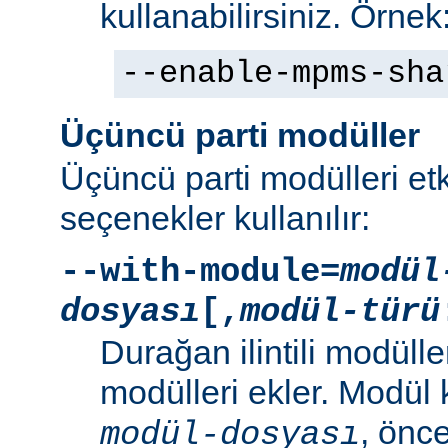
kullanabilirsiniz. Örnek
--enable-mpms-sha
Üçüncü parti modüller
Üçüncü parti modülleri etk
seçenekler kullanılır:
--with-module=
modül
dosyası
[,
modül-türü
Durağan ilintili modüller
modülleri ekler. Modül
, önc
modül-dosyası