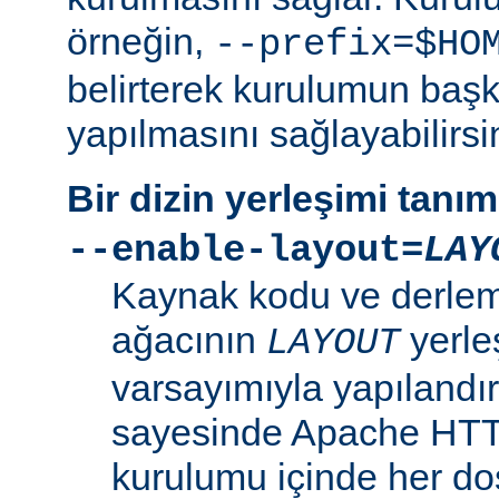
örneğin,
--prefix=$HO
belirterek kurulumun başk
yapılmasını sağlayabilirsi
Bir dizin yerleşimi tanı
--enable-layout=
LAY
Kaynak kodu ve derleme
ağacının
yerle
LAYOUT
varsayımıyla yapılandır
sayesinde Apache HT
kurulumu içinde her dosy