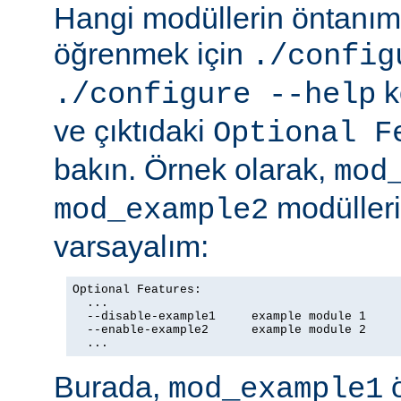
Hangi modüllerin öntanıml
öğrenmek için
./config
k
./configure --help
ve çıktıdaki
Optional F
bakın. Örnek olarak,
mod
modülleriy
mod_example2
varsayalım:
Optional Features:

  ...

  --disable-example1     example module 1

  --enable-example2      example module 2

  ...
Burada,
ö
mod_example1