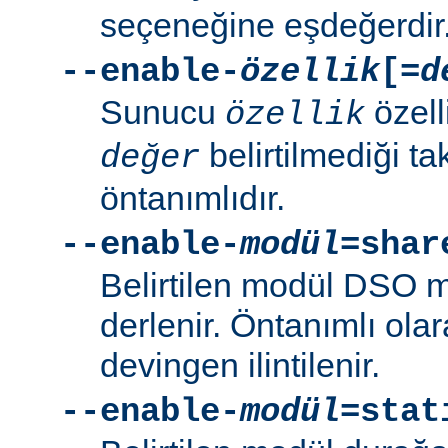
seçeneğine eşdeğerdir
--enable-
özellik
[=
d
Sunucu
özell
özellik
belirtilmediği t
değer
öntanımlıdır.
--enable-
modül
=shar
Belirtilen modül DSO 
derlenir. Öntanımlı ola
devingen ilintilenir.
--enable-
modül
=stat