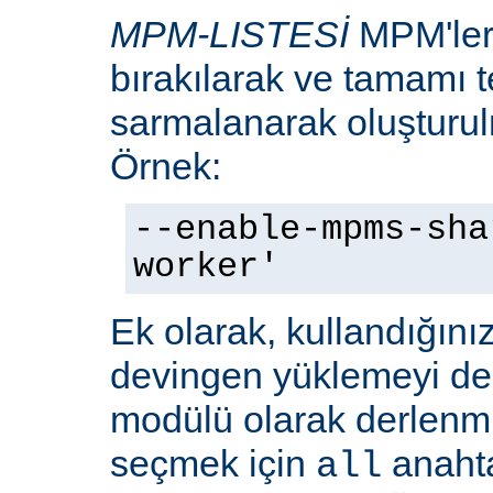
MPM-LISTESİ
MPM'leri
bırakılarak ve tamamı te
sarmalanarak oluşturulm
Örnek:
--enable-mpms-sha
worker'
Ek olarak, kullandığını
devingen yüklemeyi d
modülü olarak derlenmi
seçmek için
anaht
all