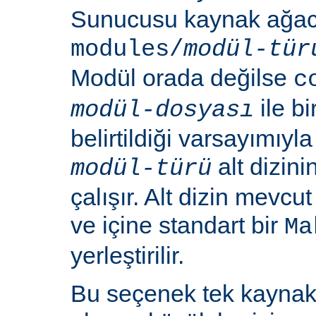
Sunucusu kaynak ağacı
modules/
modül-tür
Modül orada değilse
c
ile b
modül-dosyası
belirtildiği varsayımıy
alt dizin
modül-türü
çalışır. Alt dizin mevcu
ve içine standart bir
Ma
yerleştirilir.
Bu seçenek tek kayna