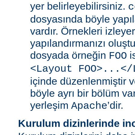
yer belirleyebilirsiniz.
c
dosyasında böyle yapıl
vardır. Örnekleri izleye
yapılandırmanızı oluştur
dosyada örneğin
i
FOO
<Layout FOO>...</
içinde düzenlenmiştir v
böyle ayrı bir bölüm va
yerleşim
’dir.
Apache
Kurulum dizinlerinde in