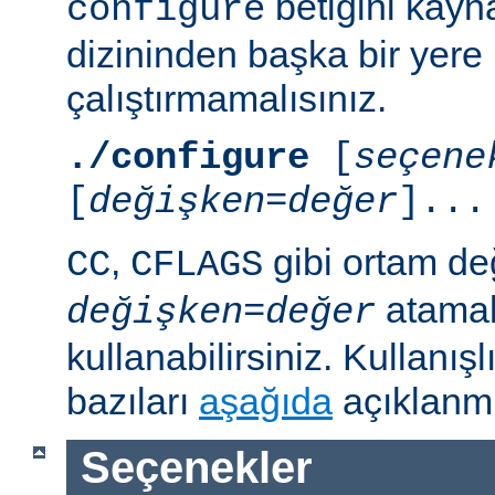
betiğini kayn
configure
dizininden başka bir yere
çalıştırmamalısınız.
./configure
[
seçene
[
değişken=değer
]...
,
gibi ortam de
CC
CFLAGS
atamal
değişken
=
değer
kullanabilirsiniz. Kullanış
bazıları
aşağıda
açıklanmı
Seçenekler