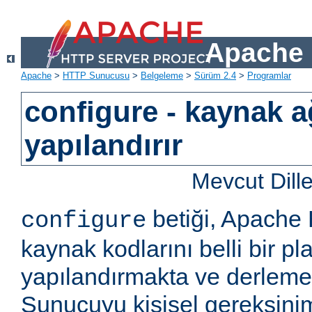
Apache 
Apache
>
HTTP Sunucusu
>
Belgeleme
>
Sürüm 2.4
>
Programlar
configure - kaynak a
yapılandırır
Mevcut Dill
betiği, Apach
configure
kaynak kodlarını belli bir pla
yapılandırmakta ve derlemekt
Sunucuyu kişisel gereksini