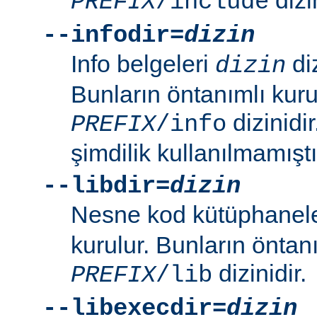
PREFIX
/include
--infodir=
dizin
Info belgeleri
diz
dizin
Bunların öntanımlı kuru
dizinidi
PREFIX
/info
şimdilik kullanılmamıştı
--libdir=
dizin
Nesne kod kütüphanel
kurulur. Bunların öntan
dizinidir.
PREFIX
/lib
--libexecdir=
dizin