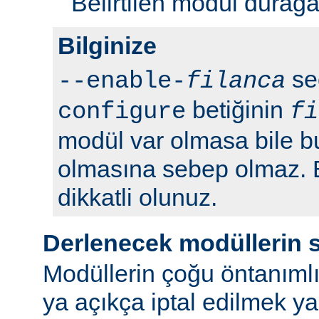
Belirtilen modül durağan 
Bilginize
seç
--enable-
filanca
betiğinin
configure
fi
modül var olmasa bile b
olmasına sebep olmaz.
dikkatli olunuz.
Derlenecek modüllerin 
Modüllerin çoğu öntanımlı
ya açıkça iptal edilmek y