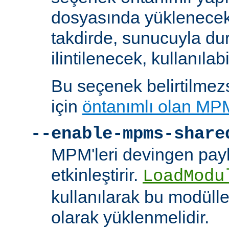
dosyasında yüklenecek
takdirde, sunucuyla du
ilintilenecek, kullanılab
Bu seçenek belirtilmezs
için
öntanımlı olan MP
--enable-mpms-share
MPM'leri devingen payl
etkinleştirir.
LoadModu
kullanılarak bu modülle
olarak yüklenmelidir.