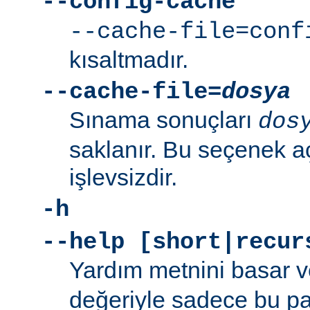
--config-cache
--cache-file=conf
kısaltmadır.
--cache-file=
dosya
Sınama sonuçları
dos
saklanır. Bu seçenek aç
işlevsizdir.
-h
--help [short|recur
Yardım metnini basar v
değeriyle sadece bu p