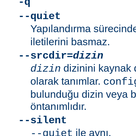
-q
--quiet
Yapılandırma sürecin
iletilerini basmaz.
--srcdir=
dizin
dizinini kaynak 
dizin
olarak tanımlar.
confi
bulunduğu dizin veya bi
öntanımlıdır.
--silent
ile aynı.
--quiet