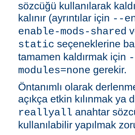
sözcüğü kullanılarak kald
kalınır (ayrıntılar için
--e
v
enable-mods-shared
seçeneklerine bak
static
tamamen kaldırmak için
-
gerekir.
modules=none
Öntanımlı olarak derlenm
açıkça etkin kılınmak ya 
anahtar sözcü
reallyall
kullanılabilir yapılmak zor